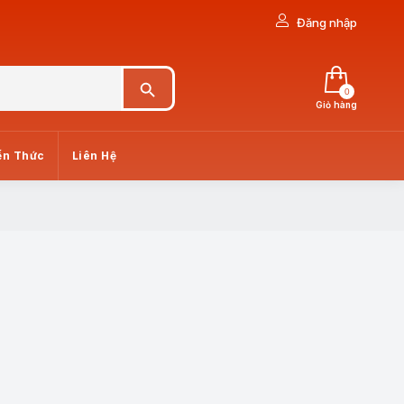
Đăng nhập
Search Button
0
Giỏ hàng
ến Thức
Liên Hệ