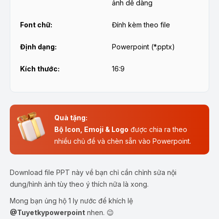
ảnh dễ dàng
Font chữ:
Đính kèm theo file
Định dạng:
Powerpoint (*.pptx)
Kích thước:
16:9
Quà tặng:
Bộ Icon, Emoji & Logo
được chia ra theo
nhiều chủ đề và chèn sẵn vào Powerpoint.
Download file PPT này về bạn chỉ cần chỉnh sửa nội
dung/hình ảnh tùy theo ý thích nữa là xong.
Mong bạn ủng hộ 1 ly nước để khích lệ
@Tuyetkypowerpoint
nhen. 😉