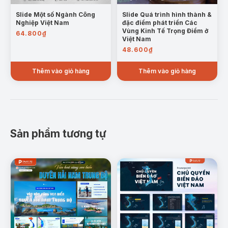
Slide Một số Ngành Công
Slide Quá trình hình thành &
Nghiệp Việt Nam
đặc điểm phát triển Các
Vùng Kinh Tế Trọng Điểm ở
64.800
₫
Việt Nam
48.600
₫
Thêm vào giỏ hàng
Thêm vào giỏ hàng
Mẫu trang: Khái quát đặc điểm phát triển Vùng Nông Nghiệp
Quá trình hình thành & khái quát đặc điểm
phát triển của vùng Công nghiệp
: Trình bày chi
tiết quá trình phát triển công nghiệp tại các vùng,
Sản phẩm tương tự
các ngành công nghiệp chủ lực và vai trò của
các khu công nghiệp trong việc thúc đẩy nền
kinh tế.