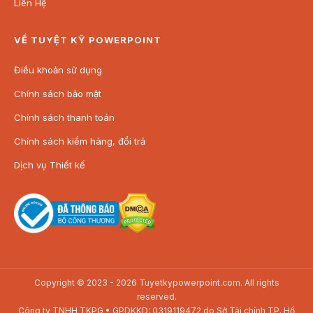
Sản phẩm bao gồm:
Liên Hệ
File Powerpoint dưới định dạng .pptx.
VỀ TUYỆT KỸ POWERPOINT
Thư mục Font chữ sử dụng trong Powerpoint.
Quà tặng đính kèm.
Điều khoản sử dụng
Hướng dẫn sử dụng + Bản quyền sản phẩm.
Chính sách bảo mật
Mẫu Powerpoint này hoàn toàn có thể chỉnh sửa linh
Chính sách thanh toán
hoạt (hình ảnh, chữ, màu sắc,…) tùy theo nhu cầu sử
dụng của bạn. Hãy mời chúng mình một ly nước để
Chính sách kiểm hàng, đổi trả
nhận ngay template thuyết trình ấn tượng này nhé!
Dịch vụ Thiết kế
(*) Tất cả các sản phẩm của Tuyệt kỹ Powerpoint đều được
tối ưu để người dùng dễ dàng chỉnh sửa (hình ảnh, chữ, màu
sắc,…) phù hợp với nhu cầu sử dụng.
Copyright © 2023 - 2026 Tuyetkypowerpoint.com. All rights
reserved.
Công ty TNHH TKPG • GPDKKD: 0319119472 do Sở Tài chính TP. Hồ