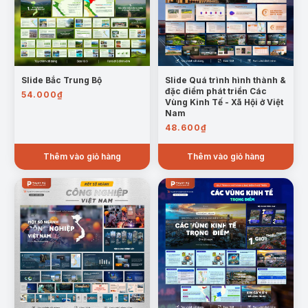
tranh tổng thể của nền kinh tế quốc dân.
Slide Bắc Trung Bộ
Slide Quá trình hình thành &
đặc điểm phát triển Các
54.000
₫
Vùng Kinh Tế - Xã Hội ở Việt
Nam
48.600
₫
Thêm vào giỏ hàng
Thêm vào giỏ hàng
Mẫu trang: Vùng Kinh Tế Ngành là gì?
Quá trình hình thành & khái quát đặc điểm
phát triển của vùng Nông nghiệp
: Các thông tin
về sự hình thành, đặc điểm, và các ngành nông
nghiệp chủ lực tại các vùng kinh tế nông nghiệp.