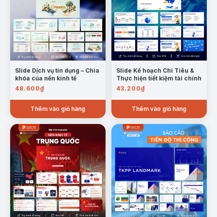
năng lượng hợp hạch fusion
Lộ trình thực hiện chiến lược điện hạt nhân qua
từng giai đoạn phát triển
Slide Dịch vụ tín dụng – Chìa
Slide Kế hoạch Chi Tiêu &
khóa của nền kinh tế
Thực hiện tiết kiệm tài chính
48.600
₫
43.200
₫
Thêm vào giỏ hàng
Thêm vào giỏ hàng
Mẫu trang lộ trình thực thi và các mốc chiến lược
Trường hợp sử dụng:
Thuyết trình học tập:
Phục vụ sinh viên ngành
năng lượng, kỹ thuật, môi trường