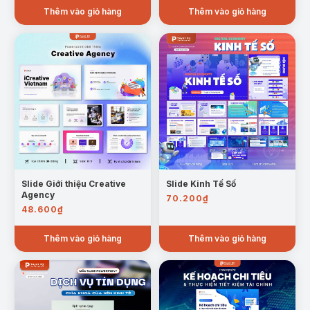
Thêm vào giỏ hàng
Thêm vào giỏ hàng
Mẫu trang sự phục hưng điện hạt nhân toàn câu
Cấu trúc chi phí phát điện hạt nhân gồm đầu tư,
vận hành, nhiên liệu và xử lý chất thải
Năng lượng nhiệt hạch (fusion) và tiềm năng trở
thành nguồn năng lượng tương lai
Slide Giới thiệu Creative
Slide Kinh Tế Số
Agency
70.200
₫
48.600
₫
Thêm vào giỏ hàng
Thêm vào giỏ hàng