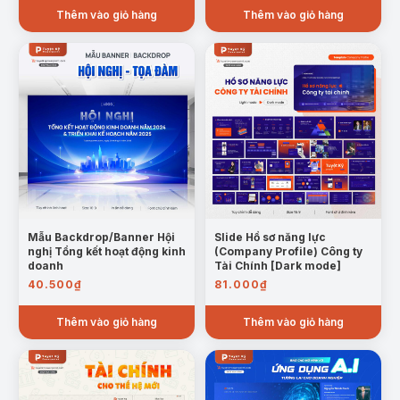
Thêm vào giỏ hàng
Thêm vào giỏ hàng
Mẫu Backdrop/Banner Hội
Slide Hồ sơ năng lực
nghị Tổng kết hoạt động kinh
(Company Profile) Công ty
doanh
Tài Chính [Dark mode]
40.500
₫
81.000
₫
Thêm vào giỏ hàng
Thêm vào giỏ hàng