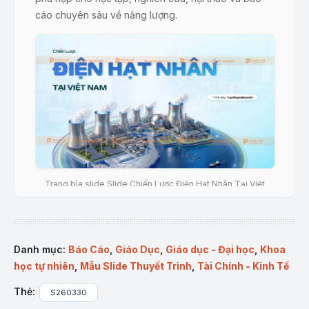
cáo chuyên sâu về năng lượng.
Trang bìa slide Slide Chiến Lược Điện Hạt Nhân Tại Việt
Nam
Mô tả sản phẩm:
Danh mục:
Báo Cáo
,
Giáo Dục
,
Giáo dục - Đại học
,
Khoa
học tự nhiên
,
Mẫu Slide Thuyết Trình
,
Tài Chính - Kinh Tế
Slide được thiết kế theo phong cách hiện đại với
Thẻ:
tone xanh dương – trắng chủ đạo, tạo cảm giác
S260330
công nghệ và tin cậy. Bố cục rõ ràng, chia khối khoa