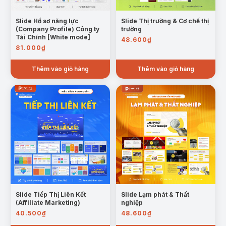
Slide Hồ sơ năng lực
Slide Thị trường & Cơ chế thị
(Company Profile) Công ty
trường
Tài Chính [White mode]
48.600
₫
81.000
₫
Thêm vào giỏ hàng
Thêm vào giỏ hàng
Slide Tiếp Thị Liên Kết
Slide Lạm phát & Thất
(Affiliate Marketing)
nghiệp
40.500
₫
48.600
₫