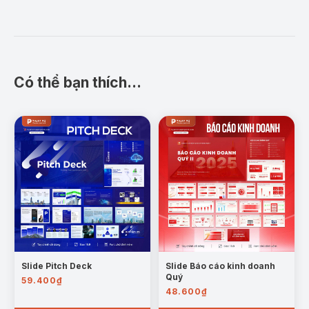
học, kết hợp infographic và hình minh họa 3D nhà
máy điện hạt nhân sinh động.
Nội dung được sắp xếp logic từ tổng quan đến
chuyên sâu, giúp người xem dễ theo dõi. Font chữ
Có thể bạn thích…
hiện đại, dễ đọc, tối ưu cho trình chiếu. Bộ slide phù
hợp cho sinh viên, giảng viên, chuyên gia năng
lượng, doanh nghiệp hoặc các đơn vị cần trình bày
chiến lược, báo cáo hoặc nghiên cứu về lĩnh vực
điện hạt nhân.
Nội dung chi tiết:
Sự phục hưng của điện hạt nhân toàn cầu trong
bối cảnh khủng hoảng năng lượng và biến đổi khí
hậu
Slide Pitch Deck
Slide Báo cáo kinh doanh
Quý
59.400
₫
48.600
₫