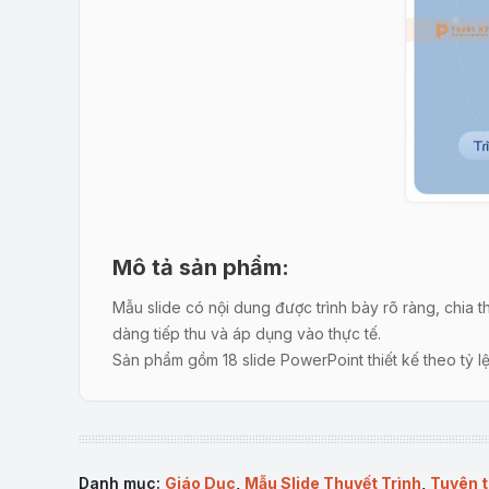
Mô tả sản phẩm:
Mẫu slide có nội dung được trình bày rõ ràng, chia
dàng tiếp thu và áp dụng vào thực tế.
Sản phẩm gồm 18 slide PowerPoint thiết kế theo tỷ l
Nội dung chi tiết:
Thực trạng sức khỏe răng miệng:
Cập nhật số li
Danh mục:
Giáo Dục
,
Mẫu Slide Thuyết Trình
,
Tuyên 