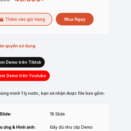
gốc
hiện
là:
tại
Mua Ngay
Thêm vào giỏ hàng
60.000₫.
là:
48.600₫.
ản quyền sử dụng
em Demo trên Tiktok
em Demo trên Youtube
úng mình 1 ly nước, bạn sẽ nhận được file bao gồm:
Slide:
18 Slide
u ứng & Hình ảnh:
Đầy đủ như clip Demo