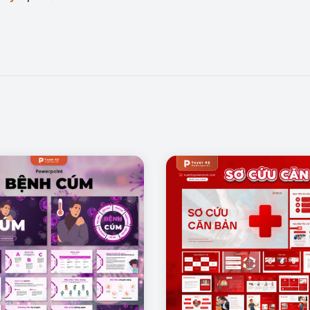
Mẫu trang: Thực trang sức khoẻ răng miệng
rình bày những bệnh lý phổ biến như sâu răng, viêm nướu, viêm nha