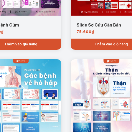
 Bệnh Cúm
Slide Sơ Cứu Căn Bản
0
₫
75.600
₫
Thêm vào giỏ hàng
Thêm vào giỏ hàng
Mẫu trang: các bệnh răng miệng thường gặp và hậu quả.
ánh răng đúng kỹ thuật, lựa chọn kem đánh răng chứa fluoride, sử 