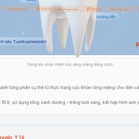
Trang bìa slide chăm sóc răng miệng đúng cách
 thành từng phần cụ thể từ thực trạng sức khỏe răng miệng cho đến
ệ 16:9, sử dụng tông xanh dương – trắng tươi sáng, kết hợp hình ảnh 
ệu về tỷ lệ sâu răng, viêm nướu ở Việt Nam và thế giới; nêu lên nhữ
truyền
,
Y Tế