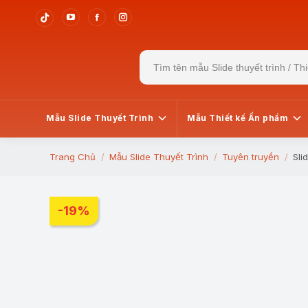
YouTube
Facebook
Instagram
Tiktok
page
page
page
page
Search
opens
opens
opens
opens
for:
in
in
in
in
new
new
new
new
window
window
window
window
Mẫu Slide Thuyết Trình
Mẫu Thiết kế Ấn phẩm
Trang Chủ
Mẫu Slide Thuyết Trình
Tuyên truyền
Sli
You are here:
-19%