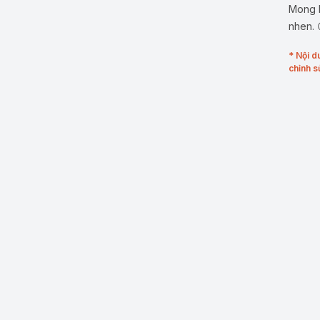
Mong b
nhen. 
* Nội d
chỉnh s