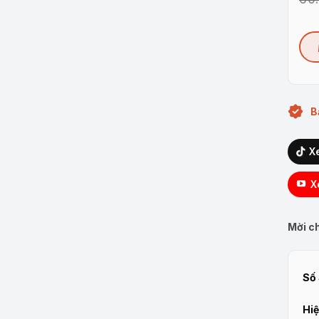
B
X
X
Mời ch
Số 
Hiệ