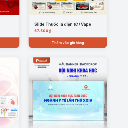
Slide Thuốc lá điện tử / Vape
67.500
₫
Thêm vào giỏ hàng
dụng chỉ nha khoa, nước súc miệng và thăm khám