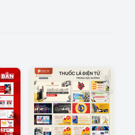
 chu, mất răng… kèm nguyên nhân, biểu hiện và hậu