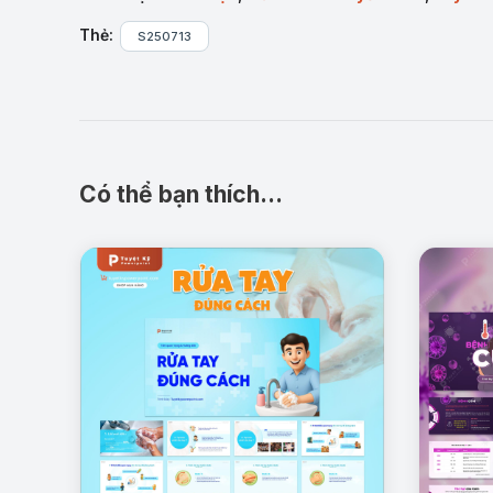
Thẻ:
S250713
Có thể bạn thích…
Các bệnh răng miệng thường gặp và hậu quả:
T
quả nếu không điều trị kịp thời.