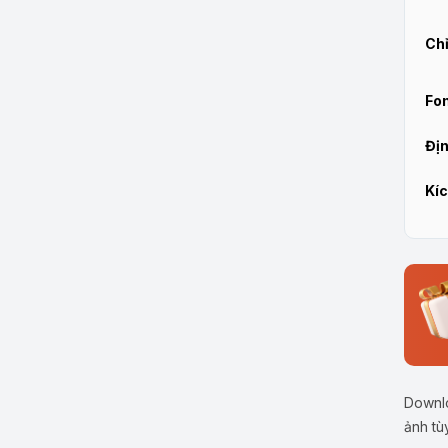
Chỉ
Fon
Địn
Kíc
Downlo
ảnh tù