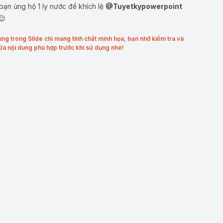
ạn ủng hộ 1 ly nước để khích lệ
@Tuyetkypowerpoint
😉
ung trong Slide chỉ mang tính chất minh họa, bạn nhớ kiểm tra và
ửa nội dung phù hợp trước khi sử dụng nhé!