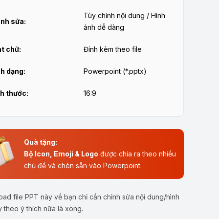
Tùy chỉnh nội dung / Hình
nh sửa:
ảnh dễ dàng
t chữ:
Đính kèm theo file
h dạng:
Powerpoint (*.pptx)
h thước:
16:9
Quà tặng:
Bộ Icon, Emoji & Logo
được chia ra theo nhiều
chủ đề và chèn sẵn vào Powerpoint.
ad file PPT này về bạn chỉ cần chỉnh sửa nội dung/hình
y theo ý thích nữa là xong.