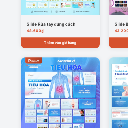
Slide Rửa tay đúng cách
Slide
48.600
₫
43.20
Thêm vào giỏ hàng
Hướng dẫn chăm sóc răng miệng đúng cách:
Đ
định kỳ.