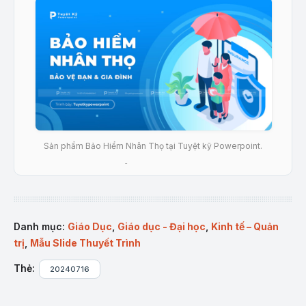
Sản phẩm Bảo Hiểm Nhân Thọ tại Tuyệt kỹ Powerpoint.
Mô tả sản phẩm
Mẫu Powerpoint “Thuyết Trình Bảo Hiểm Nhân Thọ”
được thiết kế với bố cục hợp lý, giúp người dùng dễ
Danh mục:
Giáo Dục
,
Giáo dục - Đại học
,
Kinh tế – Quản
dàng trình bày về bảo hiểm nhân thọ từ khái niệm
trị
,
Mẫu Slide Thuyết Trình
đến ứng dụng thực tế. Sản phẩm này phù hợp cho
việc thuyết trình về các loại hình bảo hiểm, ý nghĩa
Thẻ:
20240716
của bảo hiểm nhân thọ và những lưu ý quan trọng
khi lựa chọn dịch vụ bảo hiểm.