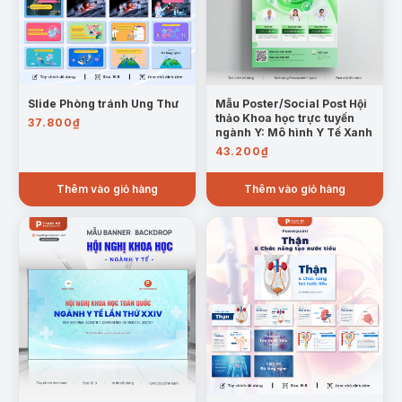
Slide Phòng tránh Ung Thư
Mẫu Poster/Social Post Hội
thảo Khoa học trực tuyến
37.800
₫
ngành Y: Mô hình Y Tế Xanh
43.200
₫
Mẫu trang ý nghĩa của Bảo hiểm Nhân Thọ.
Thêm vào giỏ hàng
Thêm vào giỏ hàng
Lưu ý quan trọng khi mua Bảo hiểm Nhân Thọ
:
Cung cấp những điểm cần chú ý khi lựa chọn bảo
hiểm, từ việc hiểu rõ quyền lợi, điều kiện tham gia,
đến những yếu tố quyết định khi mua bảo hiểm.