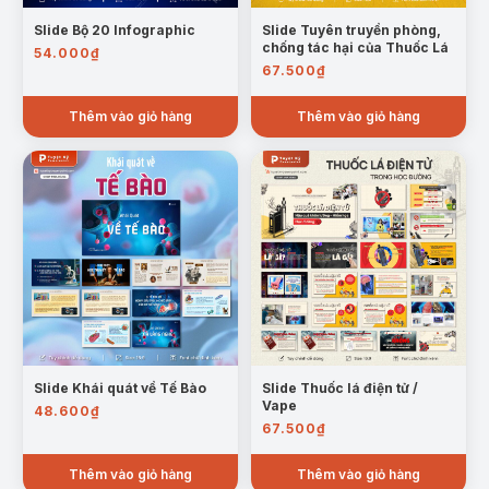
Slide Bộ 20 Infographic
Slide Tuyên truyền phòng,
chống tác hại của Thuốc Lá
54.000
₫
67.500
₫
Thêm vào giỏ hàng
Thêm vào giỏ hàng
Slide Khái quát về Tế Bào
Slide Thuốc lá điện tử /
Vape
48.600
₫
67.500
₫
Thêm vào giỏ hàng
Thêm vào giỏ hàng