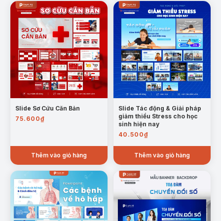
File Powerpoint dưới định dạng .pptx.
Thư mục Font chữ sử dụng trong Powerpoint.
Quà tặng đính kèm.
Hướng dẫn sử dụng + Bản quyền sản phẩm.
Mời chúng mình một ly nước để nhận ngay template
thuyết trình ấn tượng này nhé!
(*) Tất cả các sản phẩm của Tuyệt kỹ Powerpoint đều được
tối ưu để người dùng dễ dàng chỉnh sửa (hình ảnh, chữ, màu
sắc,…) phù hợp với nhu cầu sử dụng.
Slide Sơ Cứu Căn Bản
Slide Tác động & Giải pháp
giảm thiểu Stress cho học
75.600
₫
sinh hiện nay
40.500
₫
Thêm vào giỏ hàng
Thêm vào giỏ hàng