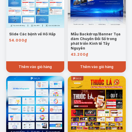
Slide Các bệnh về Hô Hấp
Mẫu Backdrop/Banner Tọa
đàm Chuyển Đổi Số trong
54.000
₫
phát triển Kinh tế Tây
Nguyên
43.200
₫
Thêm vào giỏ hàng
Thêm vào giỏ hàng