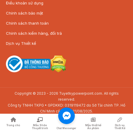
Điều khoản sử dụng
Chính sách bảo mật
Chính sách thanh toán
Chính sách kiểm hàng, đổi trả
Dịch vụ Thiết kế
Copyright © 2023 - 2026 Tuyetkypowerpoint.com. All rights
reserved.
Công ty TNHH TKPG • GPDKKD: 0319119472 do Sở Tài chính TP. Hồ
Chí Minh cấp ngày 21/08/2025.
Địa chỉ: SAV3-01.01 Toà nhà The Sun Avenue, 28 Mai Chí Thọ, P. Bình
Trưng, TP. Hồ Chí Minh
Trang chủ
Mẫu Slide
Mẫu thiết kế
Dịch vụ
Thuyết trình
Ấn phẩm
Thiết Kế
Điện thoại: 08 24 648 648 • Email: lienhe@tuyetkypowerpoint.com
Chat Messenger