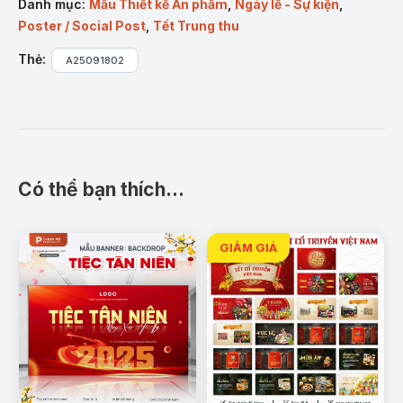
Danh mục:
Mẫu Thiết kế Ấn phẩm
,
Ngày lễ - Sự kiện
,
Poster / Social Post
,
Tết Trung thu
Thẻ:
A25091802
Mẫu Poster/Social Post thiệp Tết Trung Thu – Tết Đoàn
Viên
Đặc điểm nổi bật của sản
Có thể bạn thích…
phẩm
:
Thiết kế chuẩn A4, dễ in ấn và đăng mạng xã hội.
Tông màu xanh đêm huyền ảo, biểu tượng trăng
rằm và Thỏ Ngọc.
Font chữ nghệ thuật, kết hợp hài hòa giữa truyền
thống và hiện đại.
Nội dung chúc Tết có sẵn, dễ chỉnh sửa theo nhu
cầu.