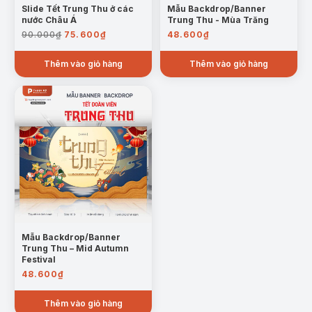
Slide Tết Trung Thu ở các
Mẫu Backdrop/Banner
nước Châu Á
Trung Thu - Mùa Trăng
Giá
Giá
90.000
₫
75.600
₫
48.600
₫
gốc
hiện
là:
tại
Thêm vào giỏ hàng
Thêm vào giỏ hàng
90.000₫.
là:
75.600₫.
Mẫu Backdrop/Banner
Trung Thu – Mid Autumn
Festival
48.600
₫
Thêm vào giỏ hàng