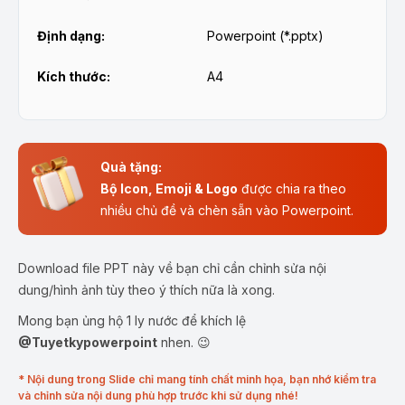
Định dạng:
Powerpoint (*.pptx)
Kích thước:
A4
Quà tặng:
Bộ Icon, Emoji & Logo
được chia ra theo
nhiều chủ đề và chèn sẵn vào Powerpoint.
Download file PPT này về bạn chỉ cần chỉnh sửa nội
dung/hình ảnh tùy theo ý thích nữa là xong.
Mong bạn ủng hộ 1 ly nước để khích lệ
@Tuyetkypowerpoint
nhen. 😉
* Nội dung trong Slide chỉ mang tính chất minh họa, bạn nhớ kiểm tra
và chỉnh sửa nội dung phù hợp trước khi sử dụng nhé!