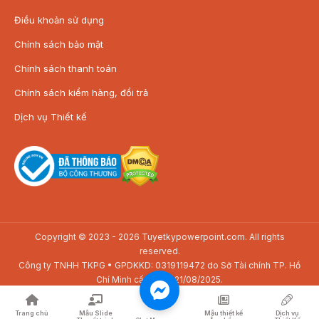
Điều khoản sử dụng
Chính sách bảo mật
Chính sách thanh toán
Chính sách kiểm hàng, đổi trả
Dịch vụ Thiết kế
Copyright © 2023 - 2026 Tuyetkypowerpoint.com. All rights
reserved.
Công ty TNHH TKPG • GPDKKD: 0319119472 do Sở Tài chính TP. Hồ
Chí Minh cấp ngày 21/08/2025.
Địa chỉ: SAV3-01.01 Toà nhà The Sun Avenue, 28 Mai Chí Thọ, P. Bình
Trưng, TP. Hồ Chí Minh
Trang chủ
Mẫu Slide
Mẫu thiết kế
Dịch vụ