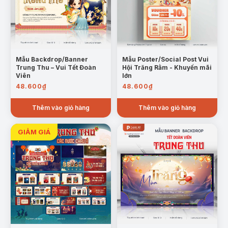
Mẫu Backdrop/Banner
Mẫu Poster/Social Post Vui
Trung Thu – Vui Tết Đoàn
Hội Trăng Rằm - Khuyến mãi
Viên
lớn
48.600
₫
48.600
₫
Thêm vào giỏ hàng
Thêm vào giỏ hàng