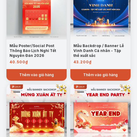
Mẫu Poster/Social Post
Mẫu Backdrop / Banner Lễ
Thông Báo Lịch Nghỉ Tết
Vinh Danh Cá nhân - Tập
Nguyên Đán 2026
thể xuất sắc
40.500
₫
43.200
₫
Thêm vào giỏ hàng
Thêm vào giỏ hàng