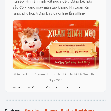
nghiệp. Hình ảnh linh vật ngựa dễ thương kết hợp
sắc đỏ – vàng may mắn tạo không khí xuân rộn
ràng, phù hợp trưng bày cả online lẫn offline.
Mẫu Backdrop/Banner Thông Báo Lịch Nghỉ Tết Xuân Bính
Ngọ 2026
Đặc điểm nổi bật của sản
phẩm
:
Thiết kế Tết hiện đại, màu đỏ – vàng nổi bật, giàu
Danh mục:
Backdrop - Banner - Poster
,
Backdrop /