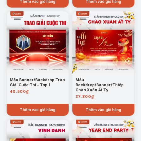
Thêm vào giỏ hàng
Thêm vào giỏ hàng
Mẫu Banner/Backdrop Trao
Mẫu
Giải Cuộc Thi – Top 1
Backdrop/Banner/Thiệp
Chào Xuân Ất Tỵ
40.500
₫
37.800
₫
Thêm vào giỏ hàng
Thêm vào giỏ hàng