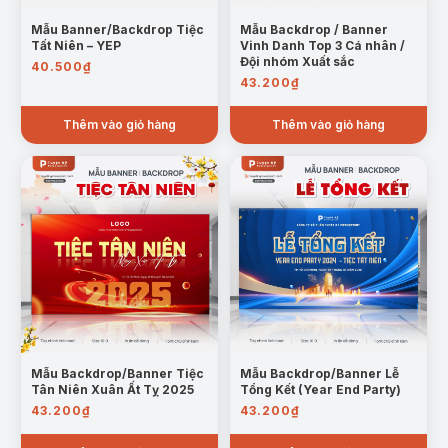
Mẫu Banner/Backdrop Tiệc
Mẫu Backdrop / Banner
Tất Niên – YEP
Vinh Danh Top 3 Cá nhân /
Đội nhóm Xuất sắc
40.500
₫
43.200
₫
Thêm vào giỏ hàng
Thêm vào giỏ hàng
Mẫu Backdrop/Banner Tiệc
Mẫu Backdrop/Banner Lễ
Tân Niên Xuân Ất Tỵ 2025
Tổng Kết (Year End Party)
43.200
₫
43.200
₫