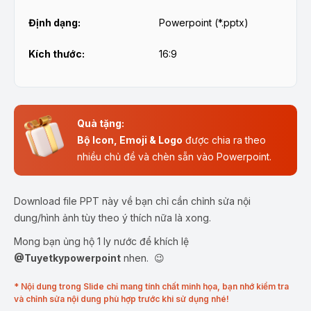
Định dạng:
Powerpoint (*.pptx)
Kích thước:
16:9
Quà tặng:
Bộ Icon, Emoji & Logo
được chia ra theo
nhiều chủ đề và chèn sẵn vào Powerpoint.
Download file PPT này về bạn chỉ cần chỉnh sửa nội
dung/hình ảnh tùy theo ý thích nữa là xong.
Mong bạn ủng hộ 1 ly nước để khích lệ
@Tuyetkypowerpoint
nhen. 😉
* Nội dung trong Slide chỉ mang tính chất minh họa, bạn nhớ kiểm tra
và chỉnh sửa nội dung phù hợp trước khi sử dụng nhé!