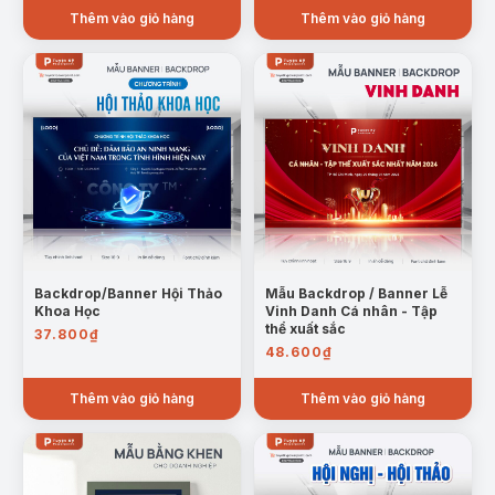
Thêm vào giỏ hàng
Thêm vào giỏ hàng
Backdrop/Banner Hội Thảo
Mẫu Backdrop / Banner Lễ
Khoa Học
Vinh Danh Cá nhân - Tập
thể xuất sắc
37.800
₫
48.600
₫
Thêm vào giỏ hàng
Thêm vào giỏ hàng