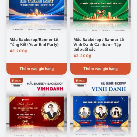
Mẫu Backdrop/Banner Lễ
Mẫu Backdrop / Banner Lễ
Tổng Kết (Year End Party)
Vinh Danh Cá nhân - Tập
thể xuất sắc
43.200
₫
43.200
₫
Thêm vào giỏ hàng
Thêm vào giỏ hàng