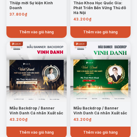
Thiệp mời Sự kiện Kinh
Thảo Khoa Học Quốc Gia:
Doanh
Phát Triển Bền Vững Thủ đô
Hà Nội
37.800
₫
43.200
₫
Thêm vào giỏ hàng
Thêm vào giỏ hàng
Mẫu Backdrop / Banner
Mẫu Backdrop / Banner
Vinh Danh Cá nhân Xuất sắc
Vinh Danh Cá nhân Xuất sắc
43.200
₫
43.200
₫
Thêm vào giỏ hàng
Thêm vào giỏ hàng