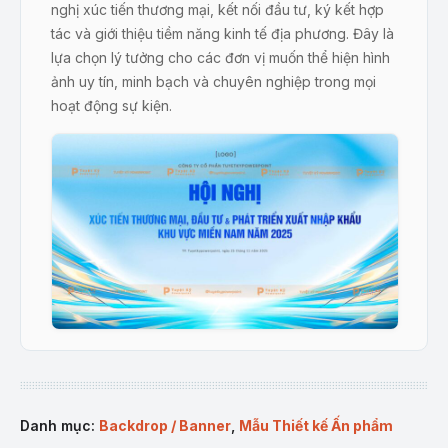
nghị xúc tiến thương mại, kết nối đầu tư, ký kết hợp
tác và giới thiệu tiềm năng kinh tế địa phương. Đây là
lựa chọn lý tưởng cho các đơn vị muốn thể hiện hình
ảnh uy tín, minh bạch và chuyên nghiệp trong mọi
hoạt động sự kiện.
Mẫu Backdrop/Banner Hội Nghị Xúc Tiến Thương Mại – Đầu
Tư
Đặc điểm nổi bật của sản
Danh mục:
Backdrop / Banner
,
Mẫu Thiết kế Ấn phẩm