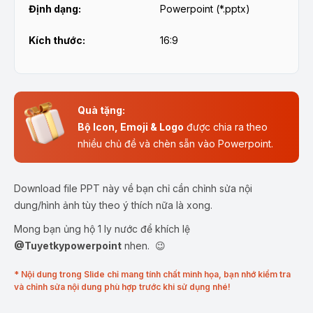
Định dạng:
Powerpoint (*.pptx)
Kích thước:
16:9
Quà tặng:
Bộ Icon, Emoji & Logo
được chia ra theo
nhiều chủ đề và chèn sẵn vào Powerpoint.
Download file PPT này về bạn chỉ cần chỉnh sửa nội
dung/hình ảnh tùy theo ý thích nữa là xong.
Mong bạn ủng hộ 1 ly nước để khích lệ
@Tuyetkypowerpoint
nhen. 😉
* Nội dung trong Slide chỉ mang tính chất minh họa, bạn nhớ kiểm tra
và chỉnh sửa nội dung phù hợp trước khi sử dụng nhé!