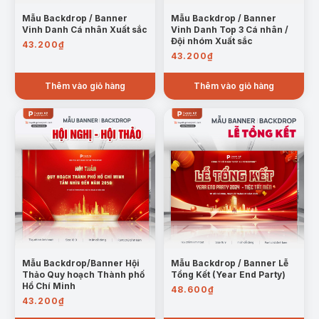
Mẫu Backdrop / Banner
Mẫu Backdrop / Banner
Vinh Danh Cá nhân Xuất sắc
Vinh Danh Top 3 Cá nhân /
Đội nhóm Xuất sắc
43.200
₫
43.200
₫
Thêm vào giỏ hàng
Thêm vào giỏ hàng
Mẫu Backdrop/Banner Hội
Mẫu Backdrop / Banner Lễ
Thảo Quy hoạch Thành phố
Tổng Kết (Year End Party)
Hồ Chí Minh
48.600
₫
43.200
₫