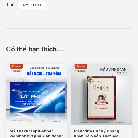
phẩm
:
Thẻ:
A25111903
Màu xanh hiện đại, thể hiện tinh thần hội nhập và
phát triển kinh tế.
Bố cục rõ ràng, nổi bật tiêu đề hội nghị ở trung
tâm.
Dễ chỉnh sửa thông tin, thời gian, địa điểm trực
Có thể bạn thích…
tiếp trên PowerPoint.
Tương thích mọi kích thước in ấn: 3x5m, 4x8m,
banner ngang – đứng.
Hình ảnh nền sóng ánh sáng đẹp mắt, phù hợp
phong cách sự kiện kinh tế.
Ứng dụng thực tế:
Hội nghị xúc tiến thương mại cấp tỉnh, thành phố.
Sự kiện kết nối doanh nghiệp – nhà đầu tư.
Mẫu Backdrop/Banner
Mẫu Vinh Danh / Chứng
Lễ ký kết hợp tác kinh tế – thương mại.
Webinar Bứt phá kinh doanh
nhận Cá Nhân Xuất Sắc