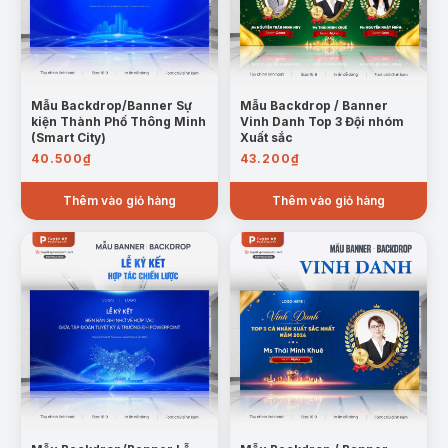
Mẫu Backdrop/Banner Sự
Mẫu Backdrop / Banner
kiện Thành Phố Thông Minh
Vinh Danh Top 3 Đội nhóm
(Smart City)
Xuất sắc
40.500
₫
43.200
₫
Thêm vào giỏ hàng
Thêm vào giỏ hàng